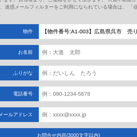
。
物件
お名前
ふりがな
電話番号
メールアドレス
お問合せ内容(3000文字以内)