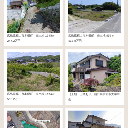
広島県福山市本郷町 売土地 1545㎡
広島県福山市本郷町 売土地 857㎡
247.2万円
418.5万円
広島県福山市本郷町 売土地 1554㎡
【土地 上物あり】山口県宇部市大字中
556.2万円
山
1,000万円