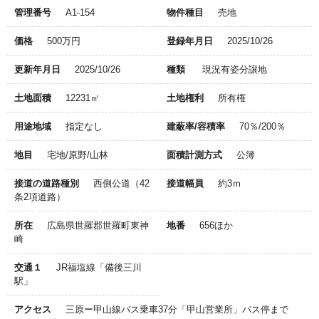
管理番号
A1-154
物件種目
売地
価格
500万円
登録年月日
2025/10/26
更新年月日
2025/10/26
種類
現況有姿分譲地
土地面積
12231㎡
土地権利
所有権
用途地域
指定なし
建蔽率/容積率
70％/200％
地目
宅地/原野/山林
面積計測方式
公簿
接道の道路種別
西側公道（42
接道幅員
約3ｍ
条2項道路）
所在
広島県世羅郡世羅町東神
地番
656ほか
崎
交通１
JR福塩線「備後三川
駅」
アクセス
三原ー甲山線バス乗車37分「甲山営業所」バス停まで