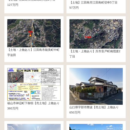
【土地】江田島市江田島町切串5丁目
127万円
57万円
【土地・上物あり】江田島市能美町中町
【土地・上物あり】呉市音戸町南隠渡2
字迫田
丁目
350万円
260万円
福山市神辺町下御領【売土地】上物あり
山口県宇部市際波【売土地】上物あり
360万円
650万円