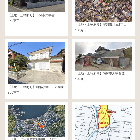
【土地・上物あり】下関市大字吉田
350万円
【土地・上物あり】宇部市川添2丁目
450万円
【土地・上物あり】防府市大字台道
500万円
【土地・上物あり】山陽小野田市笹尾東
600万円
【土地】江田島市江田島町大須1丁目