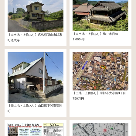
【売土地・上物あり】柳井市日積
【売土地・上物あり】広島県福山市駅家
1,000円!!!
町法成寺
1,000円!!!
【土地・上物あり】宇部市大小路3丁目
750万円
【売土地・上物あり】山口県下関市安岡
町
３00万円