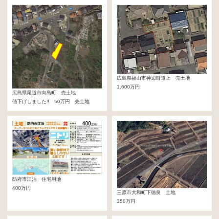
広島県福山市神辺町道上 売土地
1,600万円
広島県尾道市向島町 売土地
値下げしました!! 50万円 売土地
防府市江泊 住宅用地
400万円
三原市大和町下徳良 土地
350万円