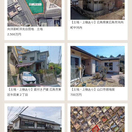
【土地・上物あり】広島県東広島市河内
町中河内
向洋新町洋光台団地 土地
170万円
2,500万円
【土地・上物あり】庭付き戸建 広島市東
【土地・上物あり】山口市徳地堀
区牛田東２丁目
700万円
値下げしました！1,500万円