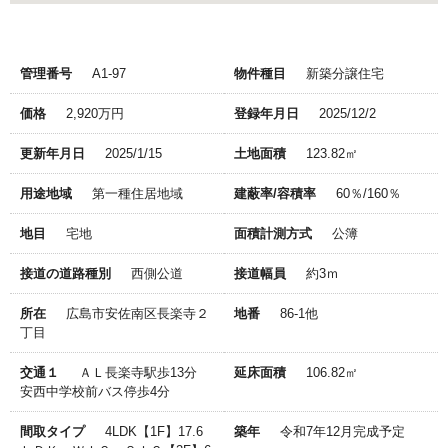
管理番号
A1-97
物件種目
新築分譲住宅
価格
2,920万円
登録年月日
2025/12/2
更新年月日
2025/1/15
土地面積
123.82㎡
用途地域
第一種住居地域
建蔽率/容積率
60％/160％
地目
宅地
面積計測方式
公簿
接道の道路種別
西側公道
接道幅員
約3ｍ
所在
広島市安佐南区長楽寺２
地番
86-1他
丁目
交通１
ＡＬ長楽寺駅歩13分
延床面積
106.82㎡
安西中学校前バス停歩4分
間取タイプ
4LDK【1F】17.6
築年
令和7年12月完成予定