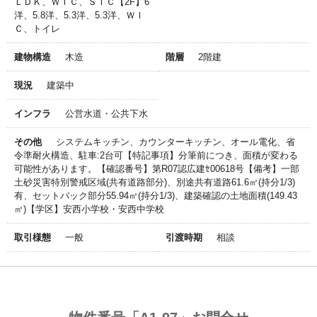
ＬＤＫ、ＷＩＣ、ＳＩＣ【2F】6
洋、5.8洋、5.3洋、5.3洋、ＷＩ
Ｃ、トイレ
建物構造
木造
階層
2階建
現況
建築中
インフラ
公営水道・公共下水
その他
システムキッチン、カウンターキッチン、オール電化、省
令準耐火構造、駐車:2台可【特記事項】分筆前につき、面積が変わる
可能性があります。【確認番号】第R07認広建ｾ00618号【備考】一部
土砂災害特別警戒区域(共有道路部分)、別途共有道路61.6㎡(持分1/3)
有、セットバック部分55.94㎡(持分1/3)、建築確認の土地面積(149.43
㎡)【学区】安西小学校・安西中学校
取引様態
一般
引渡時期
相談