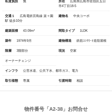
私道負担
無
所在
広島県広島市佐伯区五日
市4丁目18-5
交通１
広島電鉄宮島線 楽々園
建物名
中央コーポ
駅 徒歩10分
建築面積
43.09m²
間取タイプ
1LDK
築年
1974年9月
建物構造
鉄筋ｺﾝｸﾘｰﾄ造陸屋根
階層
3階部分
現況
空家
オーナーチェンジ
インフラ
公営水道、公共下水、都市ガス、電力
取引様態
専属
引渡時期
相談
物件番号「A2-38」お問合せ