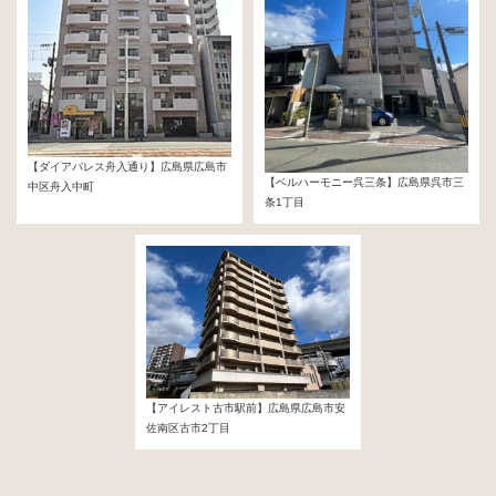
【ダイアパレス舟入通り】広島県広島市
【ベルハーモニー呉三条】広島県呉市三
中区舟入中町
条1丁目
29,800,000円
13,700,000円
【アイレスト古市駅前】広島県広島市安
佐南区古市2丁目
31,980,000円