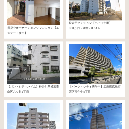
投資用マンション【ハイツ牛田】
賃貸中オーナーチェンジマンション【エ
880万円（満室）8.54％
ステート庚午】
740万円
【パン・シティハイム】神奈川県横浜市
【パーク・シティ庚午中】広島県広島市
南区六ッ川3丁目
西区庚午中4丁目
768万円
37,980,000円