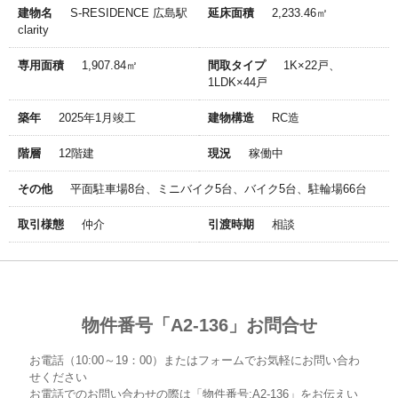
建物名
S-RESIDENCE 広島駅
延床面積
2,233.46㎡
clarity
専用面積
1,907.84㎡
間取タイプ
1K×22戸、
1LDK×44戸
築年
2025年1月竣工
建物構造
RC造
階層
12階建
現況
稼働中
その他
平面駐車場8台、ミニバイク5台、バイク5台、駐輪場66台
取引様態
仲介
引渡時期
相談
物件番号「A2-136」お問合せ
お電話（10:00～19：00）またはフォームでお気軽にお問い合わ
せください
お電話でのお問い合わせの際は「物件番号:A2-136」をお伝えい