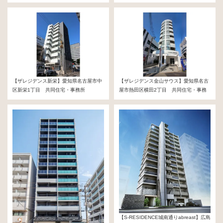
6億5,000万円
務所
5億4,000万円
【ザレジデンス新栄】愛知県名古屋市中
【ザレジデンス金山サウス】愛知県名古
区新栄1丁目 共同住宅・事務所
屋市熱田区横田2丁目 共同住宅・事務
5億3,000万円
所
3億6,600万円
【S-RESIDENCE城南通りabreast】広島