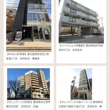
【パークヒルズ壱番館】愛知県稲沢市国
府宮3丁目 共同住宅
【FACE三軒茶屋】東京都世田谷区三軒
1億1,200万円
茶屋1丁目 共同住宅・事務所
13億3,000万円
【ザレジデンス代官町】愛知県名古屋市
【ザレジデンス今池イースト】愛知県名
東区代官町 共同住宅・店舗
古屋市千種区今池5丁目 共同住宅・事