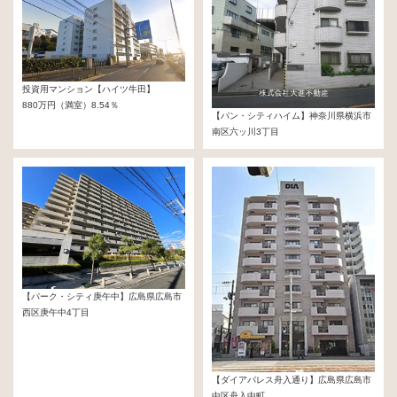
投資用マンション【ハイツ牛田】
880万円（満室）8.54％
【パン・シティハイム】神奈川県横浜市
南区六ッ川3丁目
768万円
【パーク・シティ庚午中】広島県広島市
西区庚午中4丁目
37,980,000円
【ダイアパレス舟入通り】広島県広島市
中区舟入中町