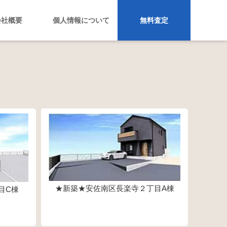
会社概要
個人情報について
無料査定
★新築★安佐南区長楽寺２丁目A棟
目C棟
2,990万円