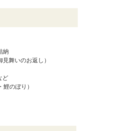
結納
御見舞いのお返し）
など
・鯉のぼり）