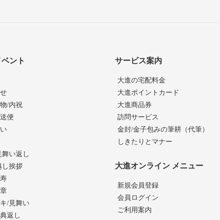
イベント
サービス案内
大進の宅配料金
せ
大進ポイントカード
物/内祝
大進商品券
送便
訪問サービス
い
金封/金子包みの筆耕（代筆）
しきたりとマナー
見舞い返し
大進オンライン メニュー
越し挨拶
寿
新規会員登録
章
会員ログイン
キ/見舞い
ご利用案内
典返し