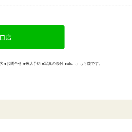
山口店
 ●お問合せ ●来店予約 ●写真の添付 ●etc...」も可能です。