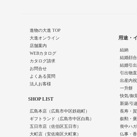
進物の大進 TOP
用途・
大進オンライン
店舗案内
結納
WEBカタログ
結婚顔合
カタログ請求
結婚引出
お問合せ
引出物直
よくある質問
出産内祝
法人お客様
一升餅
快気/御
SHOP LIST
新築/引
広島本店
（広島市中区鉄砲町）
長寿・賀
ギフトランド
（広島市中区白島）
叙勲・褒
五日市店
（佐伯区五日市）
喪中ハガ
大町店
（安佐南区大町東）
仏事・香