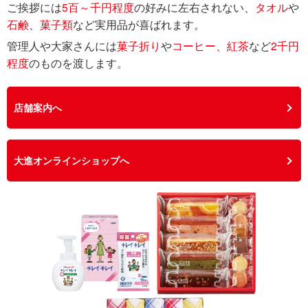
ご挨拶には
5百～千円程度
の好みに左右されない、
タオル
や
石鹸
、
菓子類
など実用品が喜ばれます。
管理人や大家さんには
菓子折り
や
コーヒー、紅茶
など
2千円
程度
のものを渡します。
店舗案内へ
大進オンラインショップへ