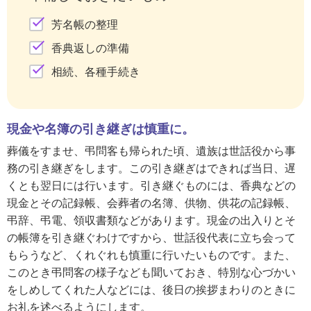
芳名帳の整理
香典返しの準備
相続、各種手続き
現金や名簿の引き継ぎは慎重に。
葬儀をすませ、弔問客も帰られた頃、遺族は世話役から事
務の引き継ぎをします。この引き継ぎはできれば当日、遅
くとも翌日には行います。引き継ぐものには、香典などの
現金とその記録帳、会葬者の名簿、供物、供花の記録帳、
弔辞、弔電、領収書類などがあります。現金の出入りとそ
の帳簿を引き継ぐわけですから、世話役代表に立ち会って
もらうなど、くれぐれも慎重に行いたいものです。また、
このとき弔問客の様子なども聞いておき、特別な心づかい
をしめしてくれた人などには、後日の挨拶まわりのときに
お礼を述べるようにします。