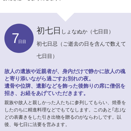
初七日
しょなぬか（七日目）
7
日目
初七日忌（ご逝去の日を含んで数えて
七日目）
故人の遺族や近親者が、身内だけで静かに故人の魂
と寄り添いながら過ごすお別れの夜。
遺骨や位牌、遺影などを飾った後飾りの席に僧侶を
招き、お経をあげていただきます。
親族や故人と親しかった人たちに参列してもらい、焼香を
したのちに精進料理などでもてなします。このあと｢志｣な
どの表書きをした引き出物を贈るのがならわしです。以
後、毎七日に法要を営みます。